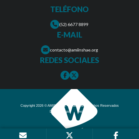
TELÉFONO
(52) 6677 8899
E-MAIL
contacto@amiinshae.org
REDES SOCIALES
Copyright 2026 © AMIINSHAE •
Todos los Derechos Reservados
Desarrollo por
TecWeb