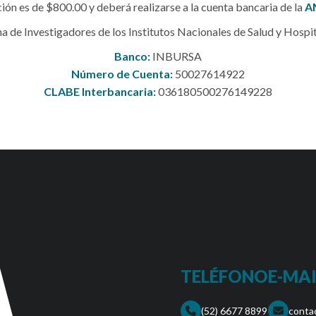
ión es de $800.00 y deberá realizarse a la cuenta bancaria de la
A
de Investigadores de los Institutos Nacionales de Salud y Hospita
Banco:
INBURSA
Número de Cuenta:
50027614922
CLABE Interbancaria:
036180500276149228
TELÉFONO
E-MAI
(52) 6677 8899
conta