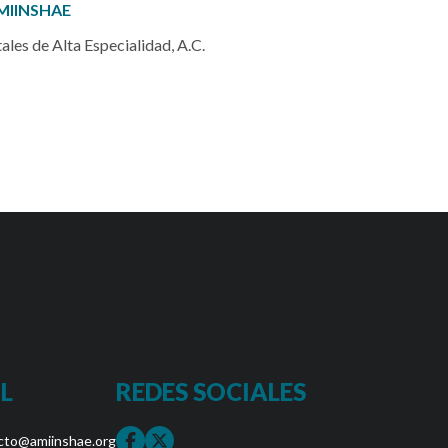
MIINSHAE
les de Alta Especialidad, A.C.
L
REDES SOCIALES
cto@amiinshae.org