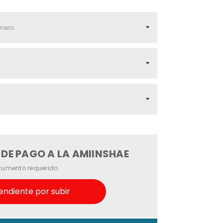
E PAGO A LA AMIINSHAE
umento requerido.
endiente por subir