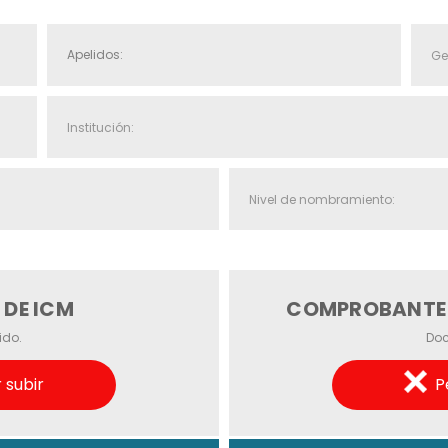
DE ICM
COMPROBANTE D
ido.
Doc
 subir
P